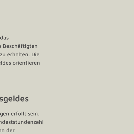
 das
e Beschäftigten
zu erhalten. Die
ldes orientieren
sgeldes
en erfüllt sein,
indeststundenzahl
an der