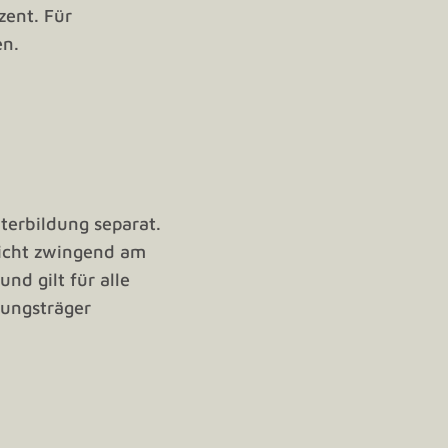
zent. Für
en.
iterbildung separat.
nicht zwingend am
nd gilt für alle
dungsträger