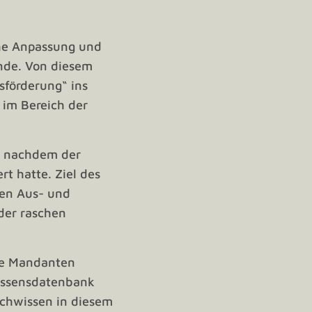
che Anpassung und
nde. Von diesem
sförderung“ ins
im Bereich der
, nachdem der
t hatte. Ziel des
ten Aus- und
der raschen
ere Mandanten
Wissensdatenbank
achwissen in diesem