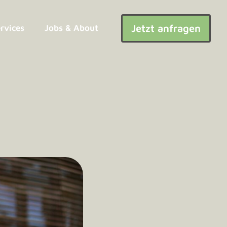
Jetzt anfragen
ervices
Jobs & About