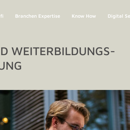
fi
Branchen Expertise
Know How
Digital S
D WEITERBILDUNGS­
UNG