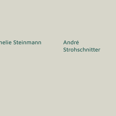
elie Steinmann
André
Strohschnitter