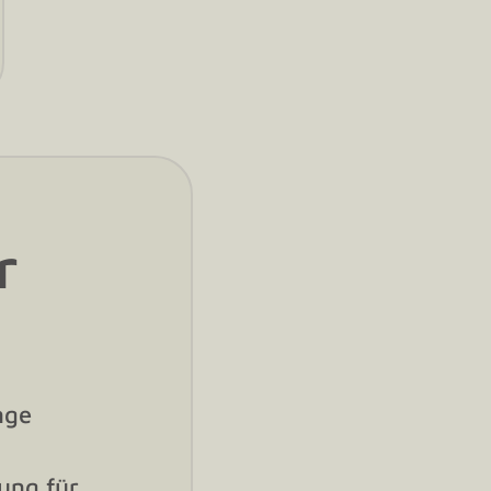
r
nge
ung für