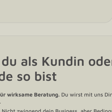
du als Kundin ode
e so bist
für wirksame Beratung.
Du wirst mit uns Di
.
.
Nicht zwingend dein Business, aber Beding