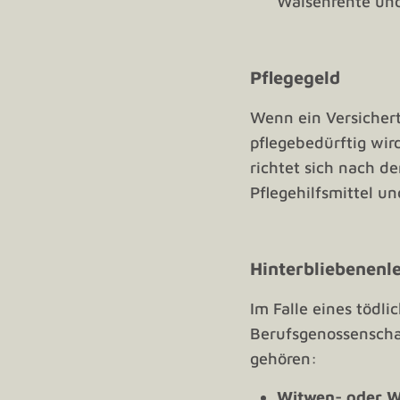
Waisenrente und
Pflegegeld
Wenn ein Versichert
pflegebedürftig wir
richtet sich nach d
Pflegehilfsmittel 
Hinterbliebenenl
Im Falle eines tödli
Berufsgenossenschaf
gehören:
Witwen- oder W