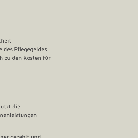
kheit
e des Pflegegeldes
h zu den Kosten für
ützt die
enenleistungen
ner gezahlt und