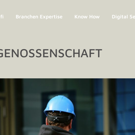
fi
Branchen Expertise
Know How
Digital S
GENOSSEN­SCHAFT