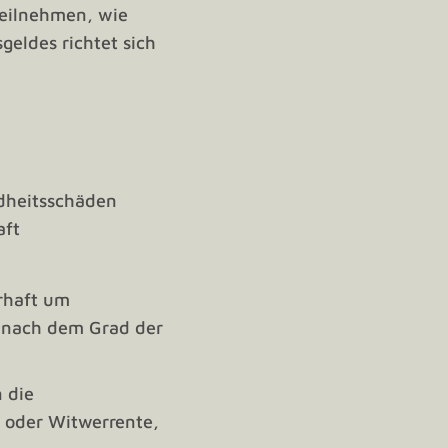
teilnehmen, wie
eldes richtet sich
ndheitsschäden
aft
rhaft um
h nach dem Grad der
 die
 oder Witwerrente,