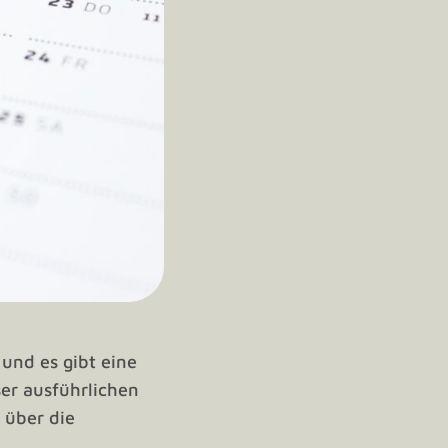
 und es gibt eine
ser ausführlichen
u über die