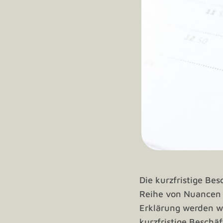
Die kurzfristige Be
Reihe von Nuancen u
Erklärung werden wir
kurzfristige Beschä