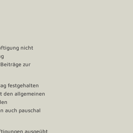
äftigung nicht
ng
 Beiträge zur
rag festgehalten
gt den allgemeinen
llen
en auch pauschal
äftigungen ausgeübt