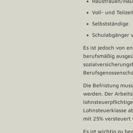
Hausfrauen/Ha
Voll- und Teilze
Selbstständige
Schulabgänger 
Es ist jedoch von e
berufsmäßig ausgeüb
sozialversicherungs
Berufsgenossenscha
Die Befristung muss
werden. Der Arbeits
lohnsteuerpflichtige
Lohnsteuerklasse a
mit 25% versteuert
Es ist wichtig zu b