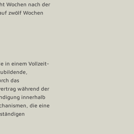
cht Wochen nach der
 auf zwölf Wochen
e in einem Vollzeit-
zubildende,
urch das
svertrag während der
ündigung innerhalb
chanismen, die eine
uständigen