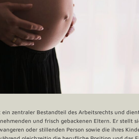
t ein zentraler Bestandteil des Arbeitsrechts und die
ehmenden und frisch gebackenen Eltern. Er stellt sic
angeren oder stillenden Person sowie die ihres Kind
ährend gleichzeitig die berufliche Position und das