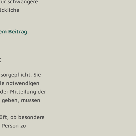
 für schwangere
ückliche
em Beitrag
.
z
orgepflicht. Sie
alle notwendigen
der Mitteilung der
t geben, müssen
üft, ob besondere
 Person zu