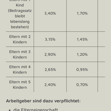
Kind
(Beitragssatz
3,40%
1,70%
1,
bleibt
lebenslang
bestehen)
Eltern mit 2
3,15%
1,45%
1,
Kindern
Eltern mit 3
2,90%
1,20%
1,
Kindern
Eltern mit 4
2,65%
0,95%
1,
Kindern
Eltern mit 5
2,40%
0,70%
1,
Kindern
Arbeitgeber sind dazu verpflichtet:
die Elterneigenschaft